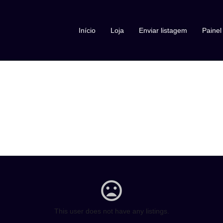
Início
Loja
Enviar listagem
Painel
This user does not have any listings.